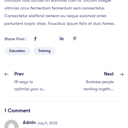
tincidunt mus dictum sit euismod cum id. Dictum integer
ultricies arcu fermentum fermentum sem consectetur.
Consectetur eleifend aenean eu neque euismod amet
parturient turpis vitae. Faucibus ipsum felis et duis fames.
Share Post :
Education
Training
Prev
Next
18 ways to
Business people
optimize your ad
working together
marketing budget
conference and
efficiently
studying online
1 Comment
Admin
July 5, 2022